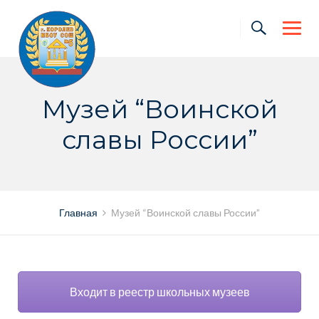
Skip
to
content
Музей “Воинской
славы России”
Главная
Музей “Воинской славы России”
Входит в реестр школьных музеев