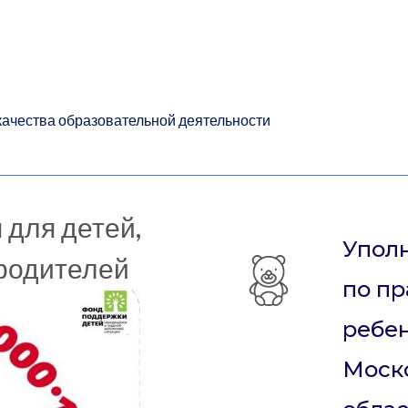
качества образовательной деятельности
 для детей,
Упол
 родителей
по п
ребен
Моск