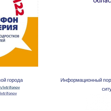
обла
вой города
Информационный порт
m/ivtrifonov
сит
/ivtrifonov