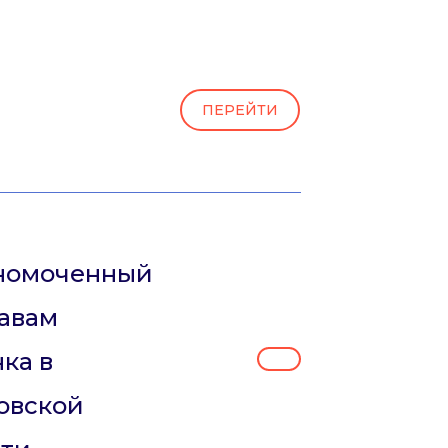
ПЕРЕЙТИ
номоченный
равам
ка в
овской