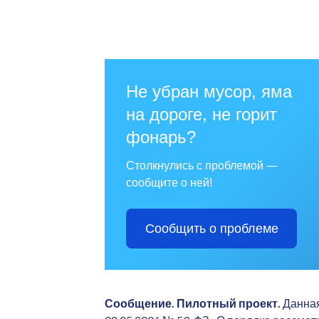
Не убран мусор, яма
на дороге, не горит
фонарь?
Столкнулись с проблемой —
сообщите о ней!
Сообщить о проблеме
Сообщение. Пилотный проект.
Данная