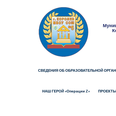
Skip
to
content
Муниц
К
СВЕДЕНИЯ ОБ ОБРАЗОВАТЕЛЬНОЙ ОРГА
НАШ ГЕРОЙ «Операции Z»
ПРОЕКТ