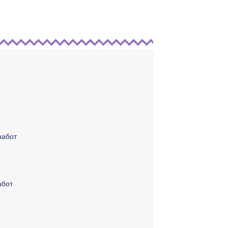
ированный
начейство
 08:30:08
2023 08:30:08
ГОСТ Р 34.10-2012 256 бит
работ
абот