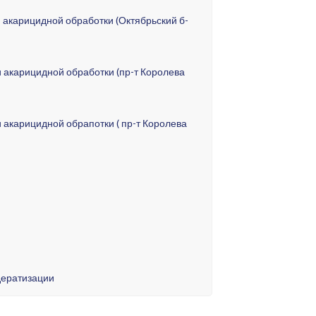
08:30:08
2023 08:30:08
 акарицидной обработки (Октябрьский б-
ОСТ Р 34.10-2012 256 бит
рованный
начейство
08:30:08
2023 08:30:08
 акарицидной обработки (пр-т Королева
ОСТ Р 34.10-2012 256 бит
 акарицидной обрапотки ( пр-т Королева
ДСКОГО ОКРУГА КОРОЛЁВ МОСКОВСКОЙ
оролёв
дератизации
вич