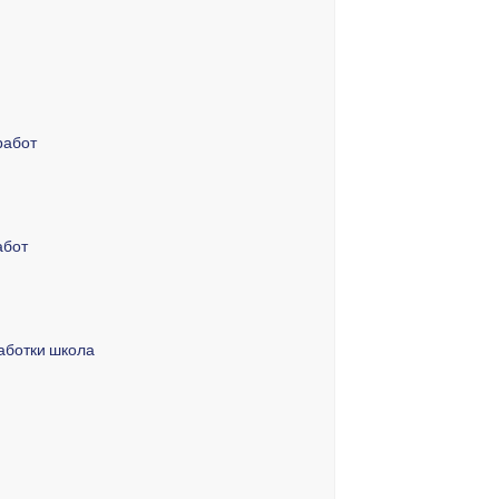
работ
абот
аботки школа