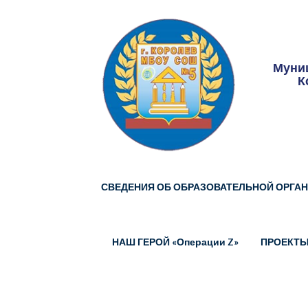
Skip
to
content
Муниц
К
СВЕДЕНИЯ ОБ ОБРАЗОВАТЕЛЬНОЙ ОРГА
НАШ ГЕРОЙ «Операции Z»
ПРОЕКТ