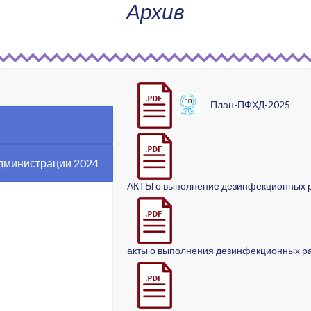
Архив
Сертификат квалифиц
Выдан:
Федеральное каз
Дата выдачи:
11.01.2022
Действителен до:
11.04.
Алгоритм шифрования:
План-ПФХД-2025
дминистрации 2024
АКТЫ о выполнение дезинфекционных 
акты о выполнения дезинфекционных р