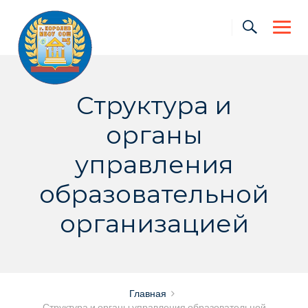
Skip
to
content
Структура и
органы
управления
образовательной
организацией
Главная
Структура и органы управления образовательной