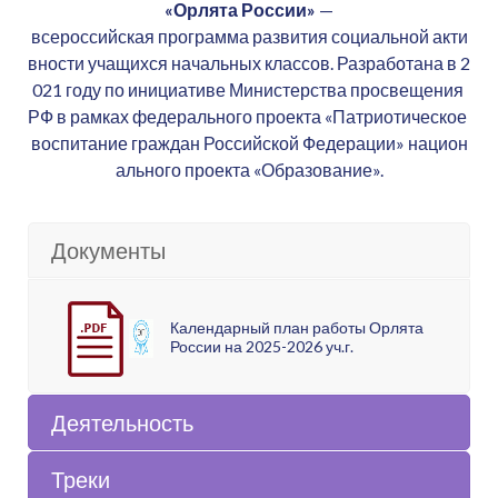
«Орлята
России»
—
всероссийская
программа
развития
социальной
акти
АДМИНИСТРАЦИЯ ГОРОДСКОГО ОКРУГА КОРО
вности
учащихся
начальных
классов.
Разработана
в
2
ОБЛАСТИ
Московская область
г. Королёв
021
году
по
инициативе
Министерства
просвещения
РФ
в
рамках
федерального
проекта
«Патриотическое
Осипов
Сергей Витальевич
воспитание
граждан
Российской
Федерации»
национ
iau@korolev.ru
ального
проекта
«Образование».
Сертификат квалифицированный
Выдан:
Федеральное казначейство
Дата выдачи:
11.01.2022 08:30:08
Действителен до:
11.04.2023 08:30:08
Документы
Алгоритм шифрования:
ГОСТ Р 34.10-2012 256 бит
Календарный план работы Орлята
России на 2025-2026 уч.г.
Деятельность
Треки