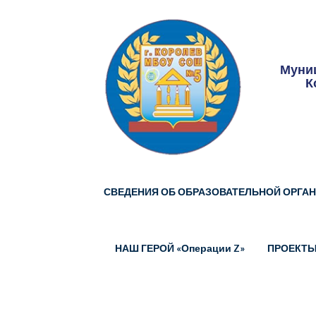
Skip
to
content
Муниц
К
СВЕДЕНИЯ ОБ ОБРАЗОВАТЕЛЬНОЙ ОРГА
НАШ ГЕРОЙ «Операции Z»
ПРОЕКТ