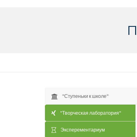
П
"Ступеньки к школе"
"Творческая лаборатория"
Эксперементариум